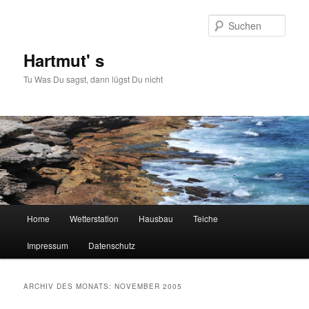
Zum
Zum
primären
sekundären
Such
Inhalt
Inhalt
springen
springen
Hartmut' s
Tu Was Du sagst, dann lügst Du nicht
Hauptmenü
Home
Wetterstation
Hausbau
Teiche
Impressum
Datenschutz
ARCHIV DES MONATS:
NOVEMBER 2005