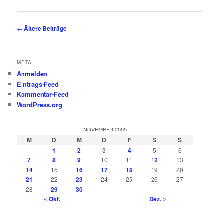
Beitragsnavigation
←
Ältere Beiträge
META
Anmelden
Eintrags-Feed
Kommentar-Feed
WordPress.org
NOVEMBER 2005
M
D
M
D
F
S
S
1
2
3
4
5
6
7
8
9
10
11
12
13
14
15
16
17
18
19
20
21
22
23
24
25
26
27
28
29
30
« Okt.
Dez. »