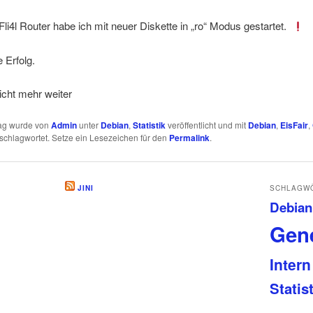
li4l Router habe ich mit neuer Diskette in „ro“ Modus gestartet.
 Erfolg.
icht mehr weiter
rag wurde von
Admin
unter
Debian
,
Statistik
veröffentlicht und mit
Debian
,
EisFair
,
schlagwortet. Setze ein Lesezeichen für den
Permalink
.
JINI
SCHLAGW
Debian
Gene
Intern
Statis