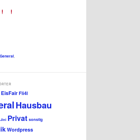
General
,
ÖRTER
EisFair
Fli4l
ral
Hausbau
Privat
sonstig
Jini
tik
Wordpress