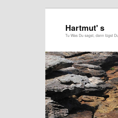
Zum
primären
Inhalt
Hartmut' s
springen
Tu Was Du sagst, dann lügst Du