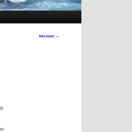
Nächster
→
g,
et.