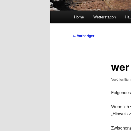
Hauptmenü
Home
Wetterstation
Ha
Beitragsnavigation
←
Vorheriger
wer
Veröffentlic
Folgendes
Wenn ich 
„Hinweis 
Zwischenz